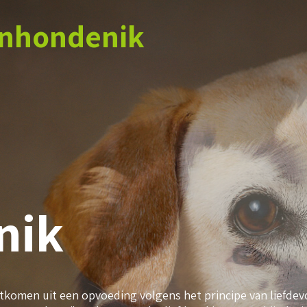
jnhondenik
nik
rtkomen uit een opvoeding volgens het principe van liefde