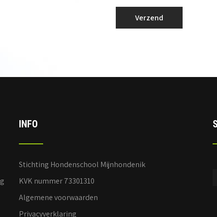
INFO
Stichting Hondenschool Mijnhondenik
ag
KVK nummer 73301310
Algemene voorwaarden
Privacyverklaring