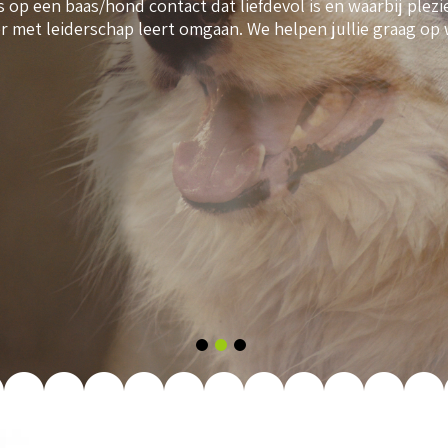
op een baas/hond contact dat liefdevol is en waarbij plezier
r met leiderschap leert omgaan. We helpen jullie graag op