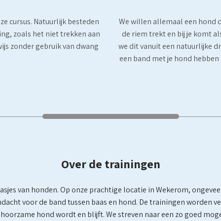
eze cursus. Natuurlijk besteden
We willen allemaal een hond d
ng, zoals het niet trekken aan
de riem trekt en bij je komt 
wijs zonder gebruik van dwang
we dit vanuit een natuurlijke d
een band met je hond hebben 
Over de trainingen
sjes van honden. Op onze prachtige locatie in Wekerom, ongeveer 
andacht voor de band tussen baas en hond. De trainingen worden v
 gehoorzame hond wordt en blijft. We streven naar een zo goed mog