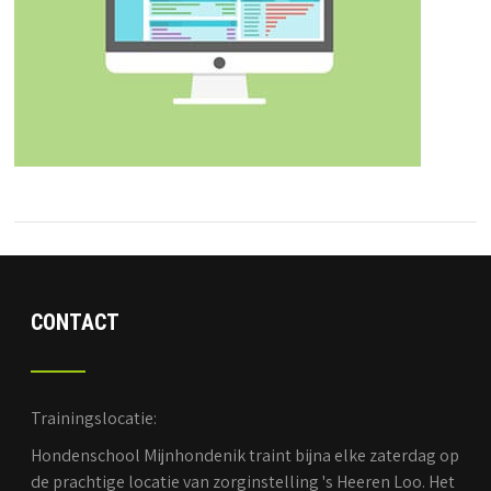
CONTACT
Trainingslocatie:
Hondenschool Mijnhondenik traint bijna elke zaterdag op
de prachtige locatie van zorginstelling 's Heeren Loo. Het