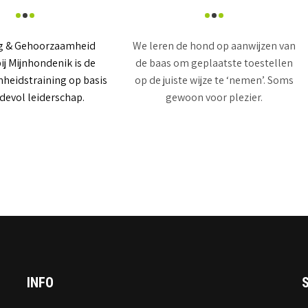
g & Gehoorzaamheid
We leren de hond op aanwijzen van
bij Mijnhondenik is de
de baas om geplaatste toestellen
eidstraining op basis
op de juiste wijze te ‘nemen’. Soms
fdevol leiderschap.
gewoon voor plezier.
INFO