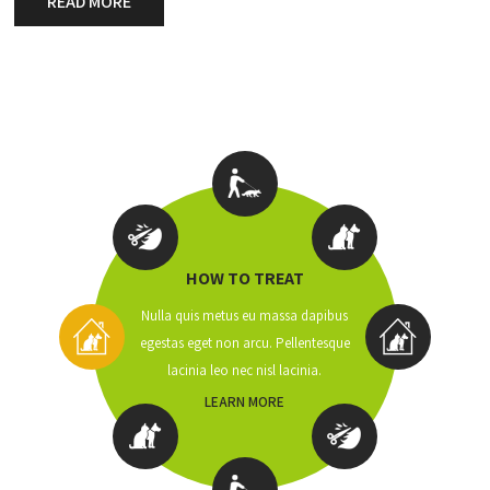
READ MORE
HOW TO TREAT
Nulla quis metus eu massa dapibus
egestas eget non arcu. Pellentesque
lacinia leo nec nisl lacinia.
LEARN MORE